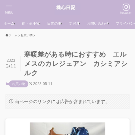
MENU
instagram
ホーム
鞄・革小物
日常の事
文房具
お問い合わせ
プライバシ
ホーム
お買い物
寒暖差がある時におすすめ エル
2023
メスのカレジェアン カシミアシ
5/11
ルク
2023-05-11
お買い物
当ページのリンクには広告が含まれています。