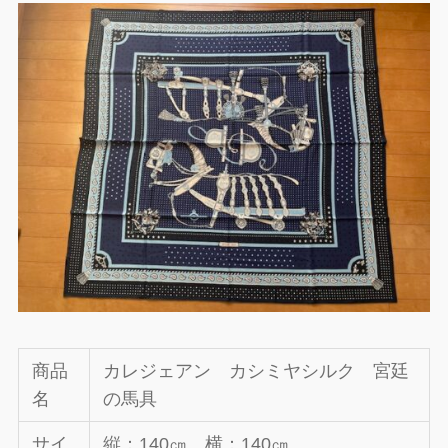
商品
カレジェアン カシミヤシルク 宮廷
名
の馬具
サイ
縦：140㎝ 横：140㎝