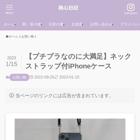
MENU
instagram
ホーム
鞄・革小物
日常の事
文房具
お問い合わせ
プライバシ
ホーム
お買い物
【プチプラなのに大満足】ネック
2023
1/15
ストラップ付iPhoneケース
2022-09-20
2023-01-15
お買い物
当ページのリンクには広告が含まれています。