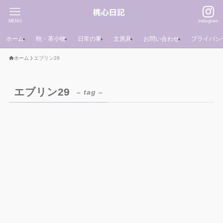
MENU
instagram
ホーム
鞄・革小物
日常の事
文房具
お問い合わせ
プライバシ
ホーム
エブリン29
エブリン29
– tag –