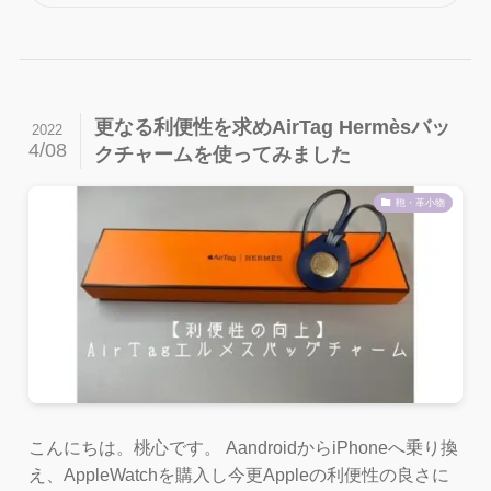
更なる利便性を求めAirTag Hermèsバッ
2022
4/08
クチャームを使ってみました
鞄・革小物
こんにちは。桃心です。 AandroidからiPhoneへ乗り換
え、AppleWatchを購入し今更Appleの利便性の良さに