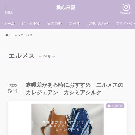
MENU
instagram
ホーム
鞄・革小物
日常の事
文房具
お問い合わせ
プライバシ
ホーム
エルメス
エルメス
– tag –
寒暖差がある時におすすめ エルメスの
2023
5/11
カレジェアン カシミアシルク
お買い物