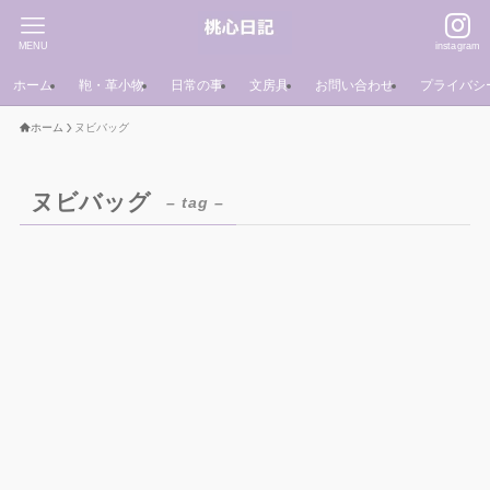
MENU
instagram
ホーム
鞄・革小物
日常の事
文房具
お問い合わせ
プライバシ
ホーム
ヌビバッグ
ヌビバッグ
– tag –